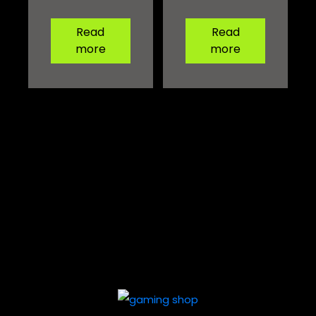
Read
Read
more
more