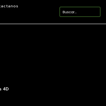
tactanos
os 4D