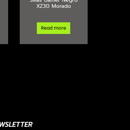
XZ30 Morado
Read more
WSLETTER