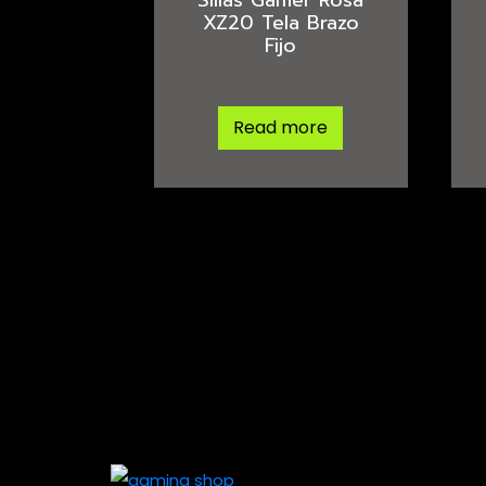
XZ20 Tela Brazo
Fijo
Read more