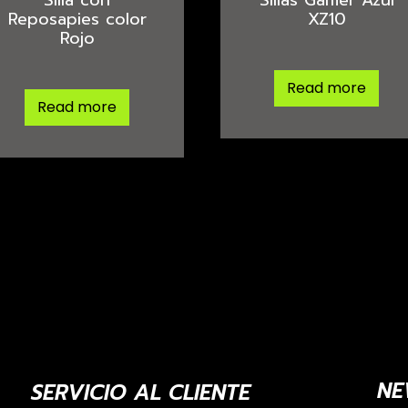
Reposapies color
XZ10
Rojo
Read more
Read more
NE
SERVICIO AL CLIENTE