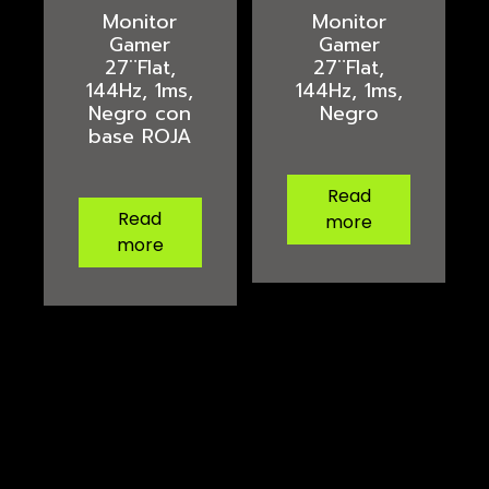
Monitor
Monitor
Gamer
Gamer
27¨Flat,
27¨Flat,
144Hz, 1ms,
144Hz, 1ms,
Negro con
Negro
base ROJA
Read
Read
more
more