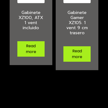
Gabinete
Gabinete
XZ100, ATX
Gamer
1 vent
XZ105. 1
incluido
vent 9 cm
trasero
Read
Read
more
more